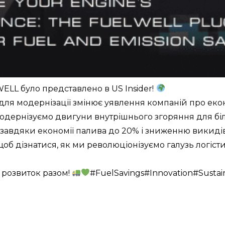
ELL було представлено в US Insider!
ля модернізації змінює уявлення компаній про еко
одернізуємо двигуни внутрішнього згоряння для бі
завдяки економії палива до 20% і зниженню викидів
щоб дізнатися, як ми революціонізуємо галузь логіст
 розвиток разом!
#FuelSavings#Innovation#Susta