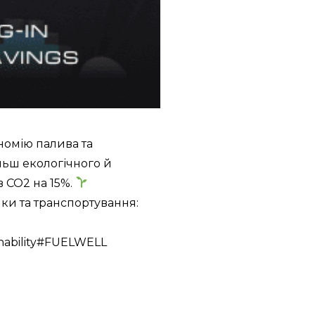
номію палива та
льш екологічного й
 CO2 на 15%.
ики та транспортування:
inability#FUELWELL