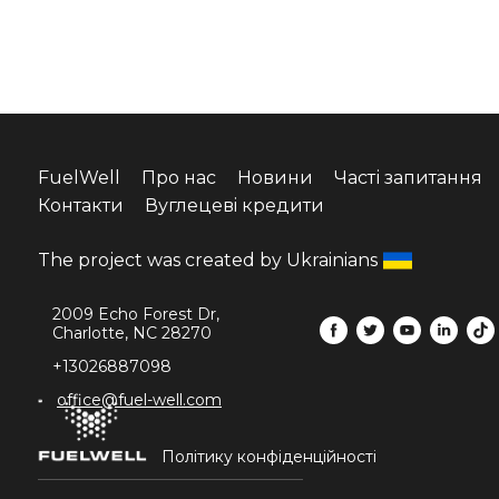
FuelWell
Про нас
Новини
Часті запитання
Контакти
Вуглецевi кредити
The project was created by Ukrainians
2009 Echo Forest Dr,
Charlotte, NC 28270
+13026887098
office@fuel-well.com
Політику конфіденційності