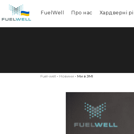
FuelWell
Про нас
Хардверні р
Fuel-well
-
Новини
-
Ми в ЗМІ