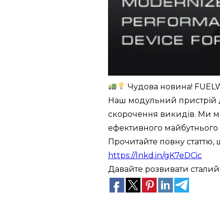
Чудова новина! FUELW
Наш модульний пристрій д
скорочення викидів. Ми м
ефективного майбутнього 
Прочитайте повну статтю, 
https://lnkd.in/gK7eDCic
Давайте розвивати сталий